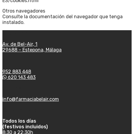
ES/cookies.html
Otros navegadores
Consulte la documentación del navegador que tenga
instalado.
DIRECCIÓN
Av. de Bel-Air, 1
29688 – Estepona, Málaga
TELÉFONO
952 883 448
620 143 483
E-MAIL
info@farmaciabelair.com
HORARIO DE VERANO
Todos los días
(festivos incluidos)
8:30 a 22:30h