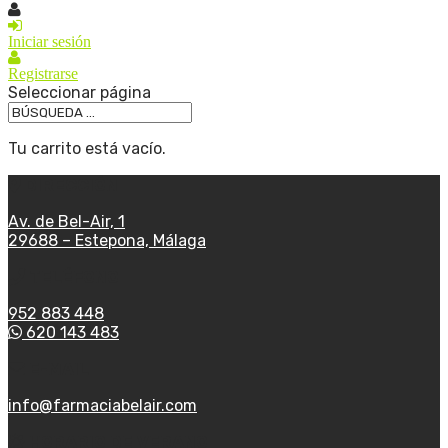
Iniciar sesión
Registrarse
Seleccionar página
Tu carrito está vacío.
DIRECCIÓN
Av. de Bel-Air, 1
29688 – Estepona, Málaga
TELÉFONO
952 883 448
620 143 483
E-MAIL
info@farmaciabelair.com
HORARIO DE VERANO