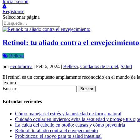
Iniciar sesión
Registrarse
Seleccionar página
Retinol: tu aliado contra el envejecimiento
Belleza
por
evolufarma
|
Feb 6, 2024
|
Belleza
,
Cuidados de la piel
,
Salud
El retinol es un compuesto ampliamente reconocido en el mundo de la b
textura...
Buscar:
Entradas recientes
Cómo manejar el estrés y la ansiedad de forma natural
Cuidado ocular en invierno: evita la sequedad y protege tus ojos
La caída del cabello en otoño: causas y cómo prevenirla
Retinol: tu aliado contra el envejecimiento
Probióticos: el apoyo para tu salud intestinal