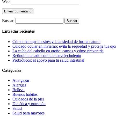
Web
Buscar:
Entradas recientes
Cómo manejar el estrés y la ansiedad de forma natural
Cuidado ocular en invierno: evita la sequedad y protege tus ojos
La caída del cabello en otoño: causas y cómo prevenirla
Retinol: tu aliado contra el envejecimiento
Probióticos: el apoyo para tu salud intestinal
Categorías
Adelgazar
Alergias
Belleza
Buenos hábitos
Cuidados de la piel
Dietética y nutrición
Salud
Salud para mayores