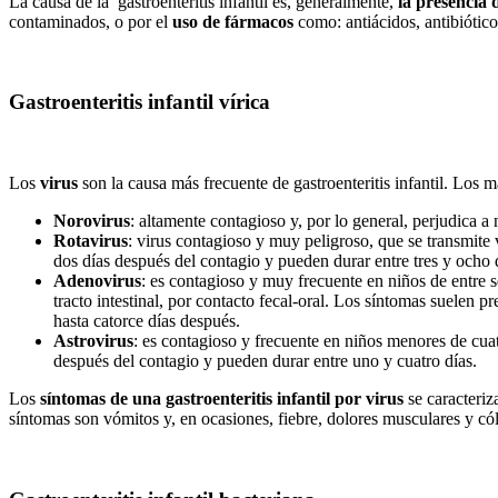
La causa de la gastroenteritis infantil es, generalmente,
la presencia d
contaminados, o por el
uso de fármacos
como: antiácidos, antibiótico
Gastroenteritis infantil vírica
Los
virus
son la causa más frecuente de gastroenteritis infantil. Los
Norovirus
: altamente contagioso y, por lo general, perjudica 
Rotavirus
: virus contagioso y muy peligroso, que se transmite 
dos días después del contagio y pueden durar entre tres y ocho d
Adenovirus
: es contagioso y muy frecuente en niños de entre s
tracto intestinal, por contacto fecal-oral. Los síntomas suelen 
hasta catorce días después.
Astrovirus
: es contagioso y frecuente en niños menores de cuat
después del contagio y pueden durar entre uno y cuatro días.
Los
síntomas de una gastroenteritis infantil por virus
se caracteriz
síntomas son vómitos y, en ocasiones, fiebre, dolores musculares y có