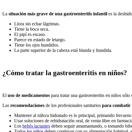
La
situación más grave de una gastroenteritis infantil
es la deshid
Llora sin echar lágrimas.
Tiene la boca seca.
El pipí es escaso.
Parece en estado de letargo.
Tiene los ojos hundidos.
La parte superior de la cabeza está blanda y hundida.
¿Cómo tratar la gastroenteritis en niños?
El
uso de medicamentos
para tratar una gastroenteritis en niños sól
Las
recomendaciones
de los profesionales sanitarios
para combatir l
Mantener al niño/a hidratado es lo principal, primando frecuenc
Usar soluciones de rehidratación oral, de venta libre en farmac
Los
bebés lactantes
deben seguir amamantando, o tomando biber
Todos los niños deben continuar con su alimentación habitual, e