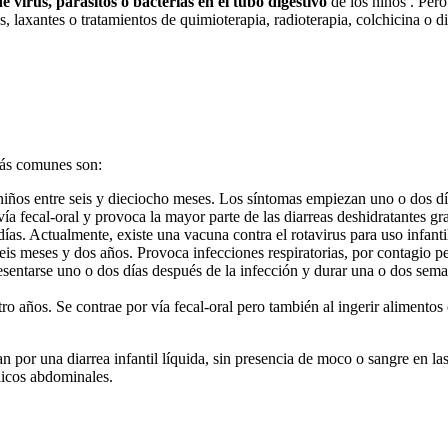
e virus, parásitos o bacterias en el tubo digestivo
de los niños . Per
s, laxantes o tratamientos de quimioterapia, radioterapia, colchicina o d
 más comunes son:
a niños entre seis y dieciocho meses. Los síntomas empiezan uno o dos dí
vía fecal-oral y provoca la mayor parte de las diarreas deshidratantes 
ías. Actualmente, existe una vacuna contra el rotavirus para uso infanti
eis meses y dos años. Provoca infecciones respiratorias, por contagio p
presentarse uno o dos días después de la infección y durar una o dos sema
ro años. Se contrae por vía fecal-oral pero también al ingerir alimento
an por una diarrea infantil líquida, sin presencia de moco o sangre en l
licos abdominales.