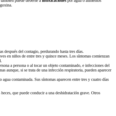
o también puede deberse a
intoxicaciones
por agua o alimentos
igoxina.
as después del contagio, perdurando hasta tres días.
graves en niños de entre tres y quince meses. Los síntomas comienzan
l.
ersona a persona o al tocar un objeto contaminado, e infecciones del
nas aunque, si se trata de una infección respiratoria, pueden aparecer
s o agua contaminada. Sus síntomas aparecen entre tres y cuatro días
as heces, que puede conducir a una deshidratación grave. Otros