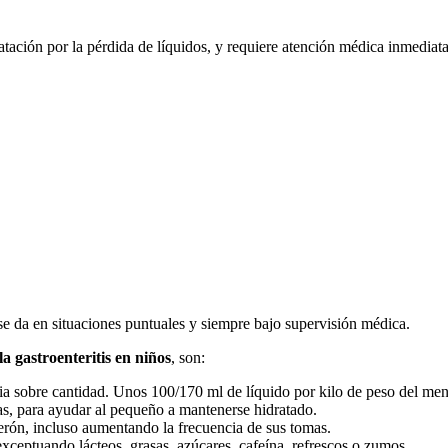
ratación por la pérdida de líquidos, y requiere atención médica inmediat
o se da en situaciones puntuales y siempre bajo supervisión médica.
a gastroenteritis en niños
, son:
ia sobre cantidad. Unos 100/170 ml de líquido por kilo de peso del menor
ias, para ayudar al pequeño a mantenerse hidratado.
ón, incluso aumentando la frecuencia de sus tomas.
xceptuando lácteos, grasas, azúcares, cafeína, refrescos o zumos.